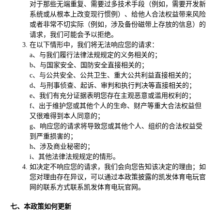
对于那些无端重复、需要过多技术手段（例如，需要开发新
系统或从根本上改变现行惯例）、给他人合法权益带来风险
或者非常不切实际（例如，涉及备份磁带上存放的信息）的
请求，我们可能会予以拒绝。
在以下情形中，我们将无法响应您的请求：
a、与我们履行法律法规规定的义务相关的；
b、与国家安全、国防安全直接相关的；
c、与公共安全、公共卫生、重大公共利益直接相关的；
d、与刑事侦查、起诉、审判和执行判决等直接相关的；
e、我们有充分证据表明您存在主观恶意或滥用权利的；
f、出于维护您或其他个人的生命、财产等重大合法权益但
又很难得到本人同意的；
g、响应您的请求将导致您或其他个人、组织的合法权益受
到严重损害的；
h、涉及商业秘密的；
i、其他法律法规规定的情形。
如决定不响应您的请求，我们会向您告知该决定的理由；如
您对理由存在异议，可以通过本政策披露的凯发体育电玩官
网的联系方式联系凯发体育电玩官网。
七、本政策如何更新