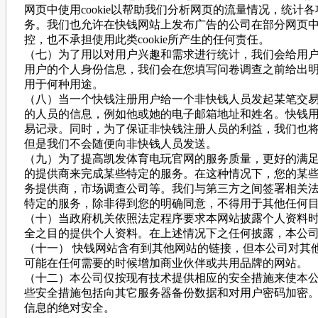
网页中使用cookie以帮助我们分析网页的流量情况，统
务。我们也允许在快钱网站上发布广告的公司在部分网页中使用c
控，也不承担使用此类cookie所产生的任何责任。
（七）为了用以对用户兴趣和需求进行统计，我们会给用
用户的个人身份信息，我们会在您填写问卷调查之前给出
用于何种用途。
（八）当一个快钱注册用户给一个非快钱人员发起某笔交
的人员的信息，例如他或她的电子邮箱地址和姓名。快钱
易记录。同时，为了保证非快钱注册人员的利益，我们也
但是我们不会随便向非快钱人员发送。
（九）为了提高凯发体育电玩官网的服务质量，更好的满
的提供商来完成某些特定的服务。在这种情况下，您的某
务提供商，市场调查公司等。我们与第三方之间签署相关
特定的服务，除非得到您的明确同意，不得用于其他任何
（十）当政府机关依照法定程序要求本网站披露个人资料
全之目的提供个人资料。在上述情况下之任何披露，本公
（十一） 快钱网站含有到其他网站的链接，但本公司对其
可能在任何需要的时候增加商业伙伴或共用品牌的网站。
（十二）本公司仅按现有技术提供相应的安全措施来使本
些安全措施包括向其它服务器备份数据和对用户密码加密
信息的绝对安全。