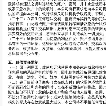
疑异或有违法之虞时冻结您的账户、密码，并中止您使用
或索回您在账户中的款项时，本公司有权要求您向本公司
供的证据向本公司、银行或有关司法机构予以说明。否则
（二十二）在发生任何违法交易、盗窃或诈骗行为等触犯
指示行事。由此造成账户冻结或款项转移而涉及您的合法
国家机构提供有关交易证据，必要时您应就您提供的证据
真实有效的交易证据，您应独立承担由此造成的一切损失
（二十三）证据保留：为使您的利益在发生账户冻结并索
易有关的一切证据。这些证据至少应包括订单号、交易双
务内容、收货地址、发货单、运输/邮寄单据、收货人签收单及
息应保留至少五年。
五、赔偿责任限制
（一）因下列原因，致使您无法使用本服务或造成您损失
预先通知的系统停机维护期间；因电信机线设备原因以致
震、海啸、洪水、停电、战争、电脑黑客等不可抗力之因
（二）鉴于目前电子商务（含在线支付）的软硬件环境尚
不断得到改进和完善的同时，也在不断面临新的挑战。因
险包括但不限于：您的快钱账户和密码被他人冒用、盗用
不法分子盗用您的银行卡；或对方拒绝付款等。这些风险
损失的形成存在故意或重大过失，本公司将不承担任何责