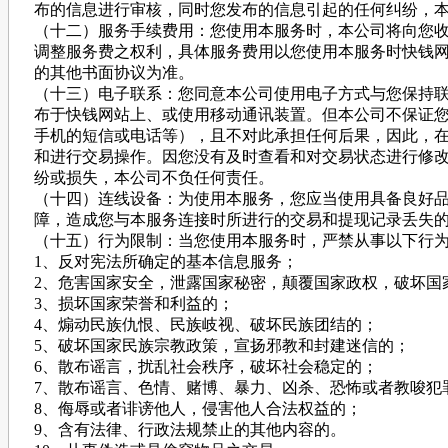
布的信息进行审核，同时您发布的信息引起的任何纠纷，
（十二）服务手续费用：您使用本服务时，本公司将向您
调整服务费之权利，具体服务费用以您使用本服务时快钱
的其他书面协议为准。
（十三）电子联系：您同意本公司使用电子方式与您保持
布于快钱网站上、或使用移动通讯装置。但本公司不保证
手机的短信或电话等），且不对此承担任何后果，因此，
和进行交易操作。因您没有及时查看和对交易状态进行修
纷或损失，本公司不负任何责任。
（十四）连线设备：为使用本服务，您应当使用具备良好
障，造成您与本服务连接时所进行的交易和提现记录丢失
（十五）行为限制：当您使用本服务时，严禁从事以下行
1、反对宪法所确定的基本信息服务；
2、危害国家安全，泄露国家秘密，颠覆国家政权，破坏国
3、损坏国家荣誉和利益的；
4、煽动民族仇恨、民族岐视、破坏民族团结的；
5、破坏国家民族宗教政策，宣扬邪教和封建迷信的；
6、散布谣言，扰乱社会秩序，破坏社会稳定的；
7、散布谣言、色情、赌博、暴力、凶杀、恐怖或者教唆犯
8、侮辱或者诽谤他人，侵害他人合法权益的；
9、含有法律、行政法规禁止的其他内容的。