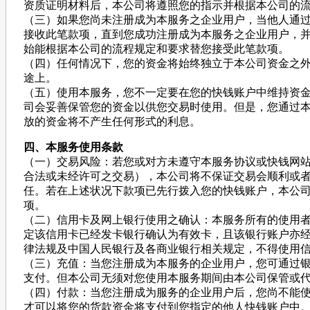
资质证明材料后，本公司将遵照您的指示并根据本公司的
（三）如果您尚未注册成为本服务之企业用户，当他人通
接收此笔款项，直到您成功注册成为本服务之企业用户，
始能根据本公司的流程规定和要求替您接受此笔款项。
（四）任何情况下，您的资金将始终独立于本公司资金之
途上。
（五）使用本服务，您不一定要在您的快钱账户中维持资
司会妥善保管您的资金以供您交易时使用。但是，您通过
放的资金将不产生任何形式的利息。
四、本服务使用条款
（一）交易风险：若您或对方未遵守本服务协议或快钱网
合法或未经许可之交易），本公司将不保证交易会顺利或
任。若在上述状况下款项已先行拨入您的快钱账户，本公
项。
（二）信用卡及网上银行使用之确认：本服务所有的使用
定该信用卡已经发卡银行确认为有效卡，且该银行账户亦
律法规及中国人民银行及各商业银行相关规定，不得使用
（三）充值：当您注册成为本服务的企业用户，您可通过
支付。但本公司无须对您使用本服务期间由本公司保管或
（四）付款：当您注册成为服务的企业用户后，您尚不能
才可以将您的货款资金将支付到您指定的他人快钱账户中