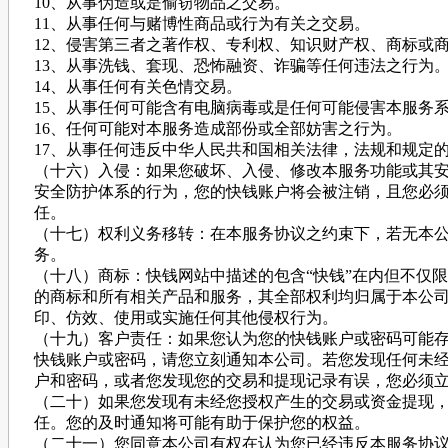
10、从事伪造或是偷窃物品之交易。
11、从事任何与赌博性商品或行为有关之交易。
12、侵害第三者之著作权、专利权、知识财产权、商标或
13、从事洗钱、套现、恐怖融资、诈骗等任何违法之行为
14、从事任何有关色情交易。
15、从事任何可能含有电脑病毒或是任何可能侵害本服务
16、任何可能对本服务造成部份或全部妨害之行为。
17、从事任何违反中华人民共和国相关法律，法规和规定
（十六）入侵：如果您破坏、入侵、修改本服务功能或其
安全防护体系的行为，您的快钱账户将会被注销，且您必
任。
（十七）权利义务移转：在本服务协议之约束下，若无本
务。
（十八）商标：快钱网站中描述的包含“快钱”在内但不仅
的商标和所有相关产品和服务，其全部权利均归属于本公
印、仿效、使用或实施任何其他侵权行为。
（十九）客户责任：如果您认为您的快钱账户或密码可能
快钱账户或密码，请您立刻通知本公司。若您发现任何未
户和密码，或者您发现您的交易和提现记录有误，您必须
（二十）如果您发现有未经您授权产生的交易或资金提现
任。您的及时通知将可能有助于保护您的权益。
（二十一）您同意本公司有权在认为您已经违反本服务协