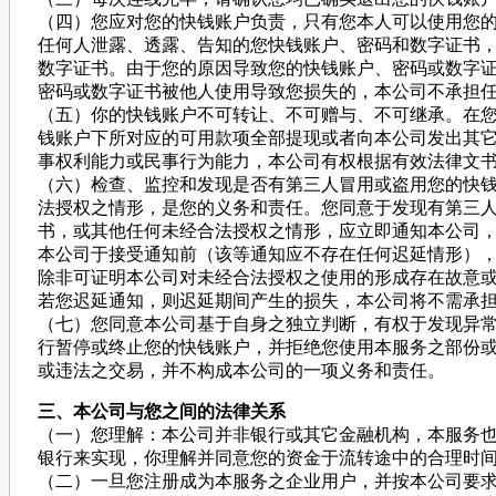
（四）您应对您的快钱账户负责，只有您本人可以使用您
任何人泄露、透露、告知的您快钱账户、密码和数字证书
数字证书。由于您的原因导致您的快钱账户、密码或数字
密码或数字证书被他人使用导致您损失的，本公司不承担
（五）你的快钱账户不可转让、不可赠与、不可继承。在
钱账户下所对应的可用款项全部提现或者向本公司发出其
事权利能力或民事行为能力，本公司有权根据有效法律文
（六）检查、监控和发现是否有第三人冒用或盗用您的快
法授权之情形，是您的义务和责任。您同意于发现有第三
书，或其他任何未经合法授权之情形，应立即通知本公司
本公司于接受通知前（该等通知应不存在任何迟延情形）
除非可证明本公司对未经合法授权之使用的形成存在故意
若您迟延通知，则迟延期间产生的损失，本公司将不需承
（七）您同意本公司基于自身之独立判断，有权于发现异
行暂停或终止您的快钱账户，并拒绝您使用本服务之部份
或违法之交易，并不构成本公司的一项义务和责任。
三、本公司与您之间的法律关系
（一）您理解：本公司并非银行或其它金融机构，本服务
银行来实现，你理解并同意您的资金于流转途中的合理时
（二）一旦您注册成为本服务之企业用户，并按本公司要