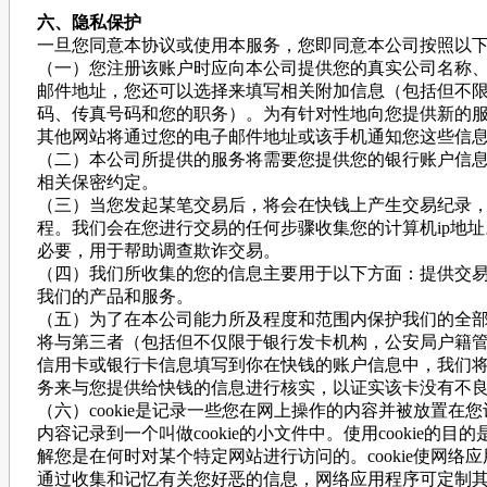
六、隐私保护
一旦您同意本协议或使用本服务，您即同意本公司按照以
（一）您注册该账户时应向本公司提供您的真实公司名称
邮件地址，您还可以选择来填写相关附加信息（包括但不
码、传真号码和您的职务）。为有针对性地向您提供新的
其他网站将通过您的电子邮件地址或该手机通知您这些信
（二）本公司所提供的服务将需要您提供您的银行账户信
相关保密约定。
（三）当您发起某笔交易后，将会在快钱上产生交易纪录
程。我们会在您进行交易的任何步骤收集您的计算机ip地址
必要，用于帮助调查欺诈交易。
（四）我们所收集的您的信息主要用于以下方面：提供交
我们的产品和服务。
（五）为了在本公司能力所及程度和范围内保护我们的全
将与第三者（包括但不仅限于银行发卡机构，公安局户籍
信用卡或银行卡信息填写到你在快钱的账户信息中，我们
务来与您提供给快钱的信息进行核实，以证实该卡没有不
（六）cookie是记录一些您在网上操作的内容并被放置
内容记录到一个叫做cookie的小文件中。使用cookie
解您是在何时对某个特定网站进行访问的。cookie使网
通过收集和记忆有关您好恶的信息，网络应用程序可定制