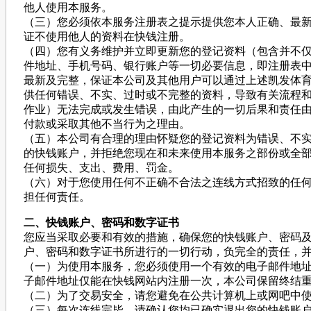
他人使用本服务。
（三）您必须依本服务注册表之提示提供您本人正确、最新
证不使用他人的资料在快钱注册。
（四）您有义务维护并立即更新您的登记资料（包含并不
件地址、手机号码、银行账户等一切必要信息，即注册表中
最新及完整，保证本公司及其他用户可以通过上述凯发体
供任何错误、不实、过时或不完整的资料，导致有关流程
作业）无法完成或发生错误，由此产生的一切后果和责任
付款或采取其他不当行为之理由。
（五）本公司有合理的理由怀疑您的登记资料为错误、不
的快钱账户，并拒绝您现在和未来使用本服务之部份或全
任何损失、支出、费用、罚金。
（六）对于您使用任何不正确不合法之连线方式招致的任
担任何责任。
二、快钱账户、密码和数字证书
您应当采取必要和有效的措施，确保您的快钱账户、密码
户、密码和数字证书所进行的一切行动，负完全的责任，
（一）为使用本服务，您必须使用一个有效的电子邮件地
子邮件地址仅能在快钱网站内注册一次，本公司保留终结
（二）为了交易安全，请您避免在公共计算机上或网吧中
（三）每次连线完毕，请确认您均已确实退出您的快钱账