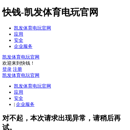
快钱-凯发体育电玩官网
凯发体育电玩官网
应用
安全
企业服务
凯发体育电玩官网
欢迎来到快钱！
登录
注册
凯发体育电玩官网
凯发体育电玩官网
应用
安全
|
企业服务
对不起，本次请求出现异常，请稍后再
试。