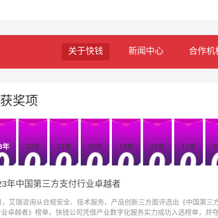
关于快钱
新闻中心
合作机
获奖项
3年
22年
21年
20年
19年
18年
17年
1
023年中国第三方支付行业卓越者
0月，艾瑞咨询从合规安全、技术服务、产品创新三方面评选出《中国第三
行业卓越者》榜单，快钱公司凭借产业数字化服务实力成功入选榜单，并