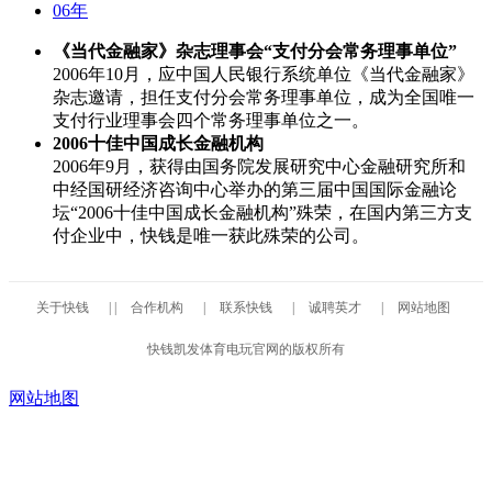
06年
《当代金融家》杂志理事会“支付分会常务理事单位”
2006年10月，应中国人民银行系统单位《当代金融家》
杂志邀请，担任支付分会常务理事单位，成为全国唯一
支付行业理事会四个常务理事单位之一。
2006十佳中国成长金融机构
2006年9月，获得由国务院发展研究中心金融研究所和
中经国研经济咨询中心举办的第三届中国国际金融论
坛“2006十佳中国成长金融机构”殊荣，在国内第三方支
付企业中，快钱是唯一获此殊荣的公司。
关于快钱
| |
合作机构
|
联系快钱
|
诚聘英才
|
网站地图
快钱凯发体育电玩官网的版权所有
网站地图