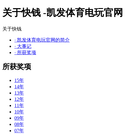
关于快钱 -凯发体育电玩官网
关于快钱
·
凯发体育电玩官网的简介
·
大事记
·
所获奖项
所获奖项
15年
14年
13年
12年
11年
10年
09年
08年
07年