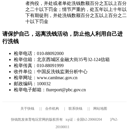
者拘役，并处或者单处洗钱数额百分之五以上百分
之二十以下罚金；情节严重的，处五年以上十年以
下有期徒刑，并处洗钱数额百分之五以上百分之二
十以下罚金
请保护自己，远离洗钱活动，防止他人利用自己进
行洗钱
检举电话：010-88092000
检举信箱：北京西城区金融大街35号32-124信箱
检举传真：010-88091999
收件单位：中国反洗钱监测分析中心
检举网址：www.camlmac.gov.cn
邮政编码：100032
检举电子邮箱：
fiureport@pbc.gov.cn
关于快钱
| |
合作机构
|
联系快钱
| |
网站地图
快钱凯发体育电玩官网的版权所有
icp证：全国b2-20060204
沪b2-
20100011