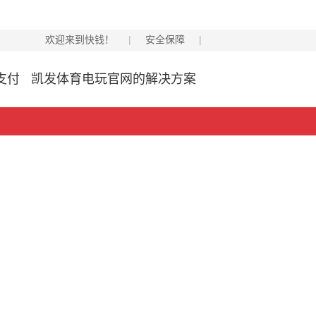
欢迎来到快钱！
|
安全保障
|
支付
凯发体育电玩官网的解决方案