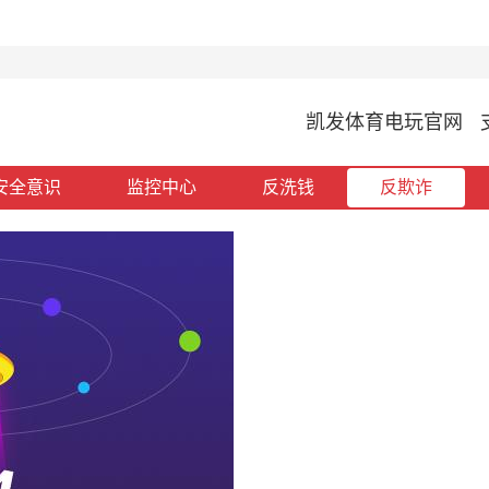
凯发体育电玩官网
安全意识
监控中心
反洗钱
反欺诈