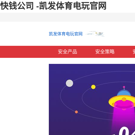
快钱公司 -凯发体育电玩官网
凯发体育电玩官网
安全产品
安全策略