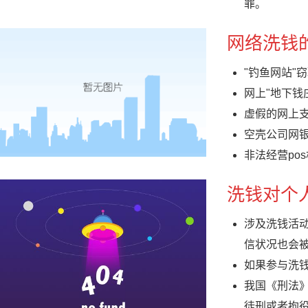
罪。
网络洗钱
"钓鱼网站"
网上"地下钱
虚假的网上
空壳公司网
非法经营po
洗钱对个
涉及洗钱活
信状况也会
如果参与洗
我国《刑法
徒刑或者拘