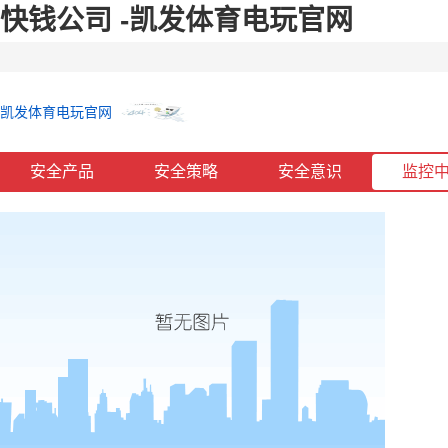
快钱公司 -凯发体育电玩官网
凯发体育电玩官网
安全产品
安全策略
安全意识
监控