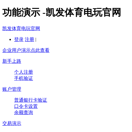
功能演示 -凯发体育电玩官网
凯发体育电玩官网
登录
注册
|
企业用户演示点此查看
新手上路
个人注册
手机验证
账户管理
普通银行卡验证
口令卡设置
余额查询
交易演示