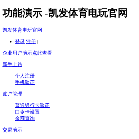
功能演示 -凯发体育电玩官网
凯发体育电玩官网
登录
注册
|
企业用户演示点此查看
新手上路
个人注册
手机验证
账户管理
普通银行卡验证
口令卡设置
余额查询
交易演示