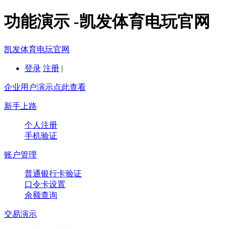
功能演示 -凯发体育电玩官网
凯发体育电玩官网
登录
注册
|
企业用户演示点此查看
新手上路
个人注册
手机验证
账户管理
普通银行卡验证
口令卡设置
余额查询
交易演示