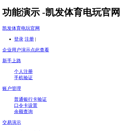
功能演示 -凯发体育电玩官网
凯发体育电玩官网
登录
注册
|
企业用户演示点此查看
新手上路
个人注册
手机验证
账户管理
普通银行卡验证
口令卡设置
余额查询
交易演示