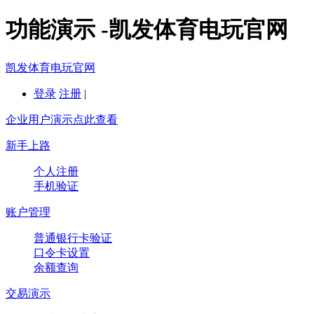
功能演示 -凯发体育电玩官网
凯发体育电玩官网
登录
注册
|
企业用户演示点此查看
新手上路
个人注册
手机验证
账户管理
普通银行卡验证
口令卡设置
余额查询
交易演示