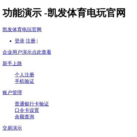
功能演示 -凯发体育电玩官网
凯发体育电玩官网
登录
注册
|
企业用户演示点此查看
新手上路
个人注册
手机验证
账户管理
普通银行卡验证
口令卡设置
余额查询
交易演示