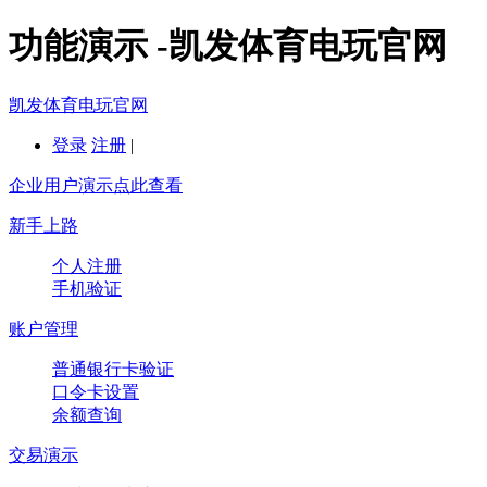
功能演示 -凯发体育电玩官网
凯发体育电玩官网
登录
注册
|
企业用户演示点此查看
新手上路
个人注册
手机验证
账户管理
普通银行卡验证
口令卡设置
余额查询
交易演示