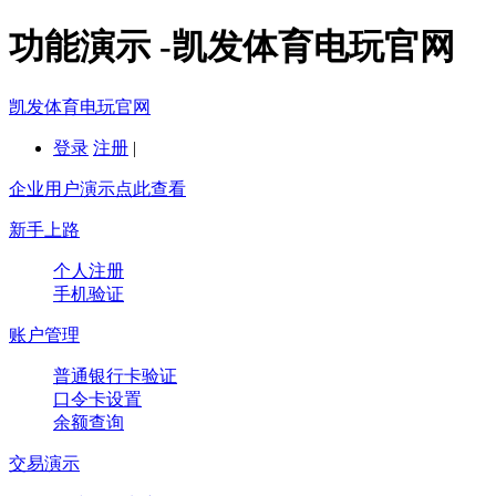
功能演示 -凯发体育电玩官网
凯发体育电玩官网
登录
注册
|
企业用户演示点此查看
新手上路
个人注册
手机验证
账户管理
普通银行卡验证
口令卡设置
余额查询
交易演示