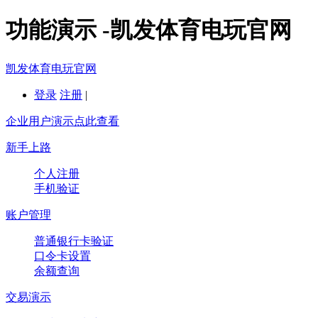
功能演示 -凯发体育电玩官网
凯发体育电玩官网
登录
注册
|
企业用户演示点此查看
新手上路
个人注册
手机验证
账户管理
普通银行卡验证
口令卡设置
余额查询
交易演示