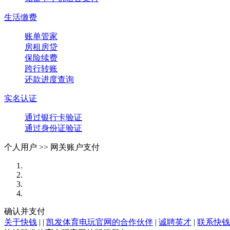
生活缴费
账单管家
房租房贷
保险续费
跨行转账
还款进度查询
实名认证
通过银行卡验证
通过身份证验证
个人用户 >>
网关账户支付
确认并支付
关于快钱
| |
凯发体育电玩官网的合作伙伴
|
诚聘英才
|
联系快钱