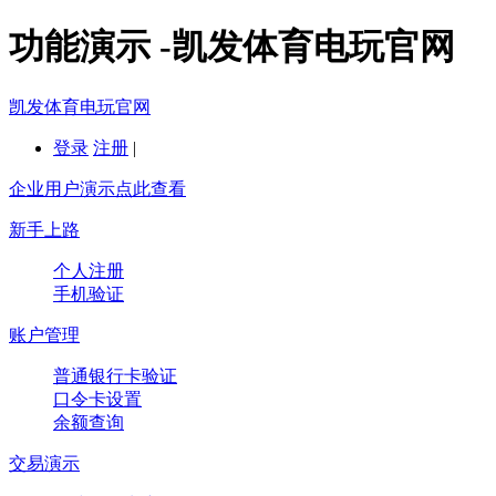
功能演示 -凯发体育电玩官网
凯发体育电玩官网
登录
注册
|
企业用户演示点此查看
新手上路
个人注册
手机验证
账户管理
普通银行卡验证
口令卡设置
余额查询
交易演示