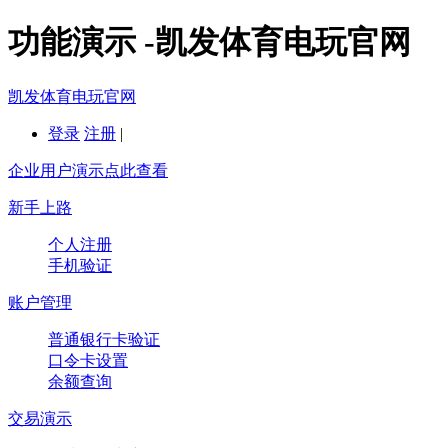
功能演示 -凯发体育电玩官网
凯发体育电玩官网
登录
注册
|
企业用户演示点此查看
新手上路
个人注册
手机验证
账户管理
普通银行卡验证
口令卡设置
余额查询
交易演示